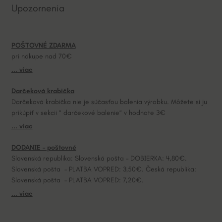
Upozornenia
r
n
a
POŠTOVNÉ ZDARMA
t
pri nákupe nad 70€
i
... viac
v
e
Darčeková krabička
:
Darčeková krabička nie je súčasťou balenia výrobku. Môžete si ju
prikúpiť v sekcii “ darčekové balenie“ v hodnote 3€
... viac
DODANIE – poštovné
Slovenská republika: Slovenská pošta – DOBIERKA: 4,80€.
Slovenská pošta – PLATBA VOPRED: 3,50€. Česká republika:
Slovenská pošta – PLATBA VOPRED: 7,20€.
... viac