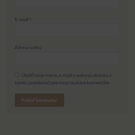
E-mail
*
Adresa webu
Uložiť moje meno, e-mail a webovú stránku v
tomto prehliadači pre moje budúce komentáre.
A
l
t
e