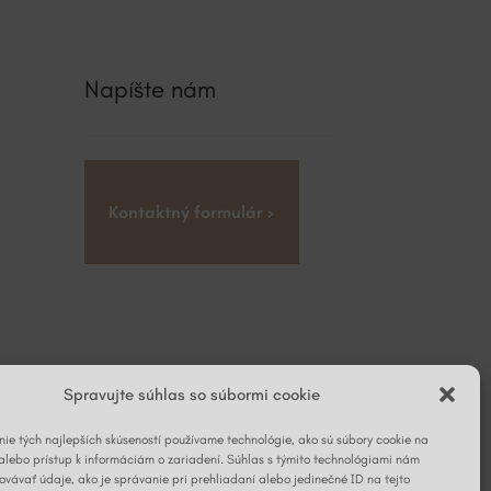
Napíšte nám
Kontaktný formulár ›
Spravujte súhlas so súbormi cookie
ie tých najlepších skúseností používame technológie, ako sú súbory cookie na
alebo prístup k informáciám o zariadení. Súhlas s týmito technológiami nám
vávať údaje, ako je správanie pri prehliadaní alebo jedinečné ID na tejto