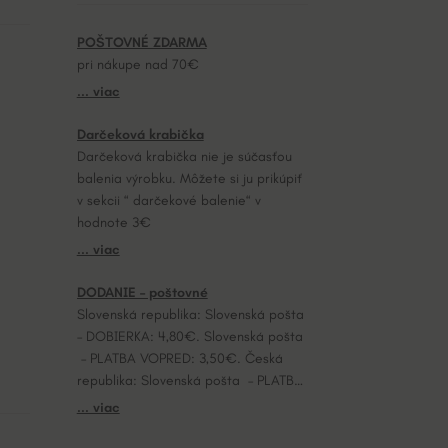
POŠTOVNÉ ZDARMA
pri nákupe nad 70€
... viac
Darčeková krabička
Darčeková krabička nie je súčasťou
balenia výrobku. Môžete si ju prikúpiť
v sekcii “ darčekové balenie“ v
hodnote 3€
... viac
DODANIE – poštovné
Slovenská republika: Slovenská pošta
– DOBIERKA: 4,80€. Slovenská pošta
– PLATBA VOPRED: 3,50€. Česká
republika: Slovenská pošta – PLATBA
VOPRED: 7,20€.
... viac