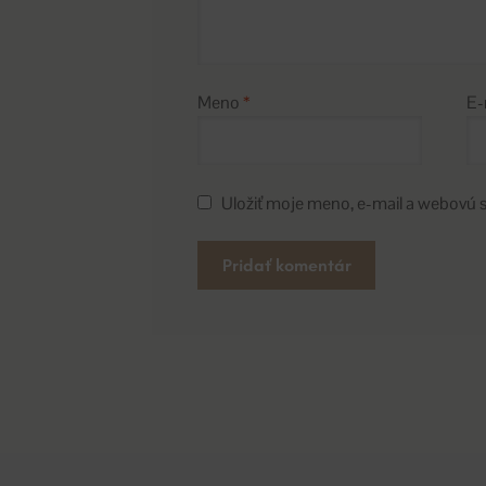
Meno
*
E-
Uložiť moje meno, e-mail a webovú 
A
l
t
e
r
n
a