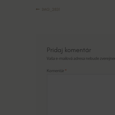
Navigácia
Predchádzajúci
IMG_2831
článok:
v
článku
Pridaj komentár
Vaša e-mailová adresa nebude zverejne
Komentár
*