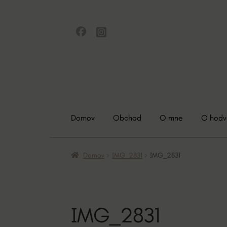
Preskočiť
Preskočiť
na
na
navigáciu
obsah
Domov
Obchod
O mne
O hod
Domov
IMG_2831
IMG_2831
IMG_2831