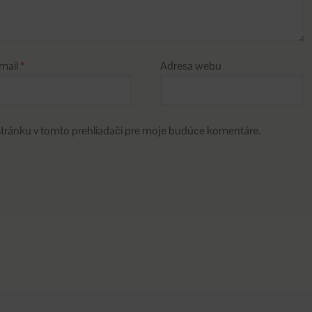
mail
*
Adresa webu
stránku v tomto prehliadači pre moje budúce komentáre.