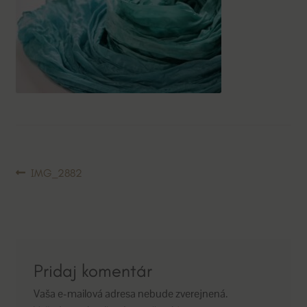
Navigácia
Predchádzajúci
IMG_2882
článok:
v
článku
Pridaj komentár
Vaša e-mailová adresa nebude zverejnená.