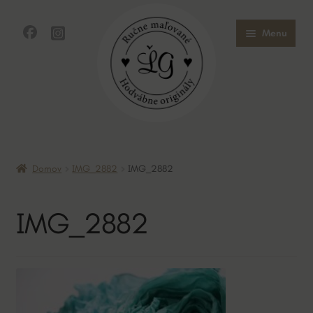
Preskočiť
Preskočiť
Menu
na
na
navigáciu
obsah
Domov
Domov
IMG_2882
IMG_2882
Obchod
IMG_2882
O mne
O hodvábe
Kontakt