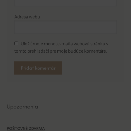
Adresa webu
Uložiť moje meno, e-mail a webovú stránku v
tomto prehliadači pre moje budúce komentáre.
A
l
t
e
Upozornenia
r
n
a
POŠTOVNÉ ZDARMA
t