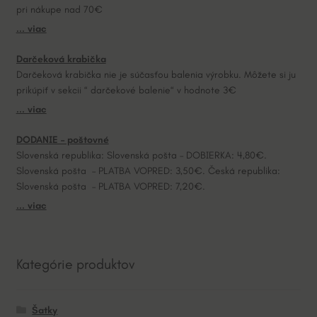
pri nákupe nad 70€
i
... viac
v
e
Darčeková krabička
:
Darčeková krabička nie je súčasťou balenia výrobku. Môžete si ju
prikúpiť v sekcii “ darčekové balenie“ v hodnote 3€
... viac
DODANIE – poštovné
Slovenská republika: Slovenská pošta – DOBIERKA: 4,80€.
Slovenská pošta – PLATBA VOPRED: 3,50€. Česká republika:
Slovenská pošta – PLATBA VOPRED: 7,20€.
... viac
Kategórie produktov
Šatky