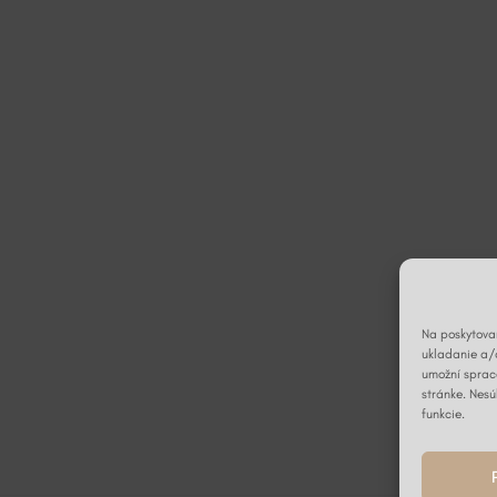
Na poskytovan
ukladanie a/
umožní spraco
stránke. Nesú
funkcie.