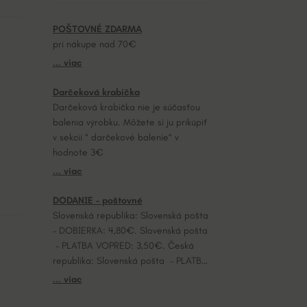
POŠTOVNÉ ZDARMA
pri nákupe nad 70€
... viac
Darčeková krabička
Darčeková krabička nie je súčasťou
balenia výrobku. Môžete si ju prikúpiť
v sekcii “ darčekové balenie“ v
hodnote 3€
... viac
DODANIE – poštovné
Slovenská republika: Slovenská pošta
– DOBIERKA: 4,80€. Slovenská pošta
– PLATBA VOPRED: 3,50€. Česká
republika: Slovenská pošta – PLATBA
VOPRED: 7,20€.
... viac