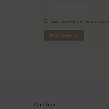
Uložiť moje meno, e-mail a webovú 
A
l
t
e
r
n
a
t
i
v
O nákupe
e