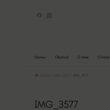
Preskočiť
Preskočiť
na
na
navigáciu
obsah
Domov
Obchod
O mne
O hod
Domov
IMG_3577
IMG_3577
IMG_3577