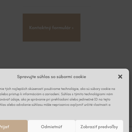
Kontaktný formulár ›
Spravujte súhlas so súbormi cookie
ie tých najlepších skúseností používame technológie, ako sú súbory cookie na
alebo prístup k informáciám o zariadení. Súhlas s týmito technológiami nám
vávať údaje, ako je správanie pri prehliadaní alebo jedinečné ID na tejto
hlas alebo odvolanie súhlasu môže nepriaznivo ovplyvniť určité vlastnosti a
Prijať
Odmietnúť
Zobraziť predvoľby