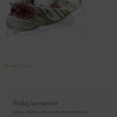
Navigácia
Predchádzajúci
IMG_5653
článok:
v
článku
Pridaj komentár
Vaša e-mailová adresa nebude zverejnená.