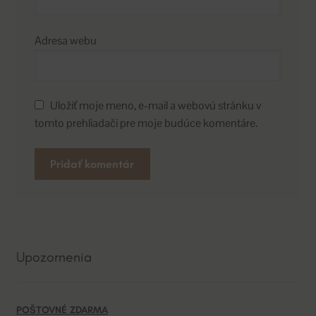
Adresa webu
Uložiť moje meno, e-mail a webovú stránku v
tomto prehliadači pre moje budúce komentáre.
A
l
t
e
Upozornenia
r
n
a
POŠTOVNÉ ZDARMA
t