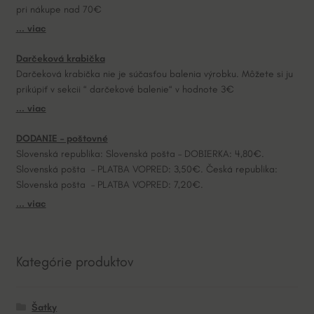
pri nákupe nad 70€
i
... viac
v
e
Darčeková krabička
:
Darčeková krabička nie je súčasťou balenia výrobku. Môžete si ju
prikúpiť v sekcii “ darčekové balenie“ v hodnote 3€
... viac
DODANIE – poštovné
Slovenská republika: Slovenská pošta – DOBIERKA: 4,80€.
Slovenská pošta – PLATBA VOPRED: 3,50€. Česká republika:
Slovenská pošta – PLATBA VOPRED: 7,20€.
... viac
Kategórie produktov
Šatky