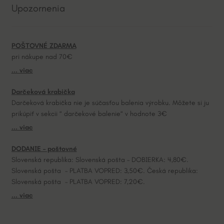
Upozornenia
r
n
a
POŠTOVNÉ ZDARMA
t
pri nákupe nad 70€
i
... viac
v
e
Darčeková krabička
:
Darčeková krabička nie je súčasťou balenia výrobku. Môžete si ju
prikúpiť v sekcii “ darčekové balenie“ v hodnote 3€
... viac
DODANIE – poštovné
Slovenská republika: Slovenská pošta – DOBIERKA: 4,80€.
Slovenská pošta – PLATBA VOPRED: 3,50€. Česká republika:
Slovenská pošta – PLATBA VOPRED: 7,20€.
... viac