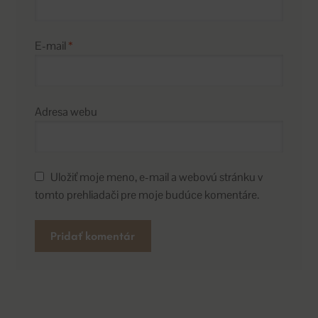
E-mail
*
Adresa webu
Uložiť moje meno, e-mail a webovú stránku v
tomto prehliadači pre moje budúce komentáre.
A
l
t
e