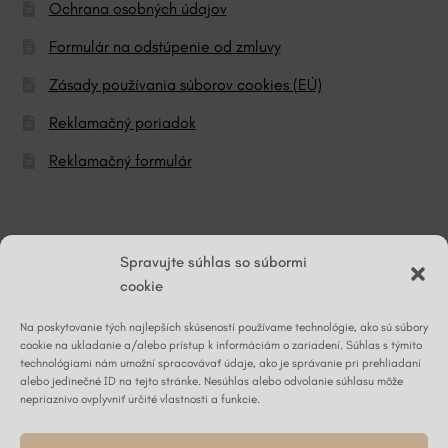
Ochrana osobných údajov
Formulár na odstúpenie od zmluvy
Zásady používania súborov cookies (EÚ)
Reklamačný poriadok
Reklamačný formulár
© ĽG hodváb
Spravujte súhlas so súbormi
cookie
Na poskytovanie tých najlepších skúseností používame technológie, ako sú súbory
Napíšte nám
cookie na ukladanie a/alebo prístup k informáciám o zariadení. Súhlas s týmito
technológiami nám umožní spracovávať údaje, ako je správanie pri prehliadaní
alebo jedinečné ID na tejto stránke. Nesúhlas alebo odvolanie súhlasu môže
nepriaznivo ovplyvniť určité vlastnosti a funkcie.
Kontaktný formulár ›