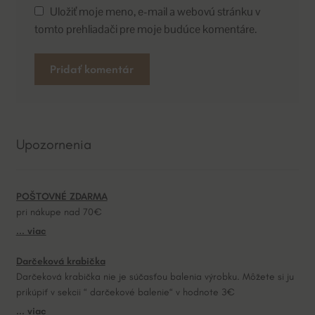
Uložiť moje meno, e-mail a webovú stránku v
tomto prehliadači pre moje budúce komentáre.
A
l
t
Upozornenia
e
r
n
POŠTOVNÉ ZDARMA
a
pri nákupe nad 70€
t
... viac
i
v
Darčeková krabička
e
Darčeková krabička nie je súčasťou balenia výrobku. Môžete si ju
:
prikúpiť v sekcii “ darčekové balenie“ v hodnote 3€
... viac