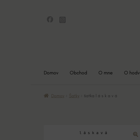
Preskočiť
Preskočiť
na
na
navigáciu
obsah
Domov
Obchod
O mne
O hod
Domov
Šatky
šatka l á s k a v á