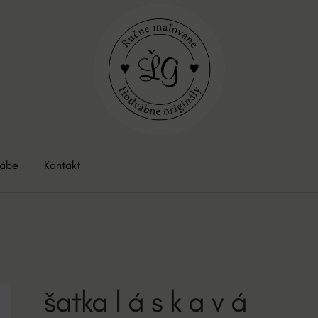
vábe
Kontakt
šatka l á s k a v á