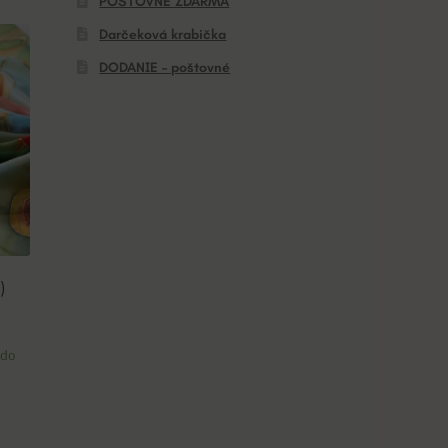
POŠTOVNÉ ZDARMA
Darčeková krabička
DODANIE – poštovné
)
 do