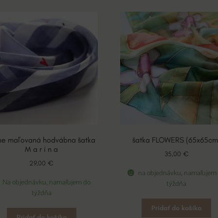
ne maľovaná hodvábna šatka
šatka FLOWERS (65x65cm
M a r í n a
35,00
€
29,00
€
na objednávku, namaľujem
Na objednávku, namaľujem do
týždňa
týždňa
Pridať do košíka
Pridať do košíka