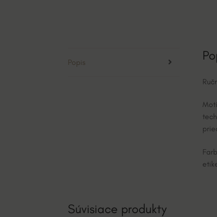
Po
Popis
Ručn
Motí
tech
prie
Farb
etik
Súvisiace produkty