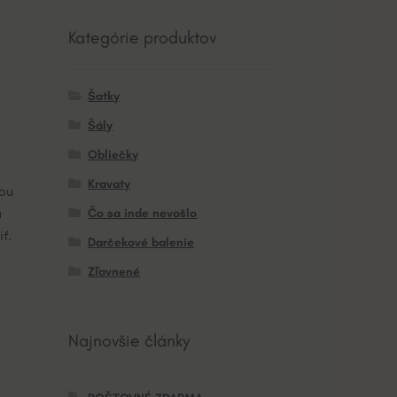
Kategórie produktov
Šatky
Šály
Obliečky
Kravaty
vou
a
Čo sa inde nevošlo
ť.
Darčekové balenie
Zľavnené
Najnovšie články