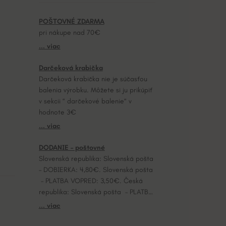
POŠTOVNÉ ZDARMA
pri nákupe nad 70€
... viac
Darčeková krabička
Darčeková krabička nie je súčasťou
balenia výrobku. Môžete si ju prikúpiť
v sekcii “ darčekové balenie“ v
hodnote 3€
... viac
DODANIE – poštovné
Slovenská republika: Slovenská pošta
– DOBIERKA: 4,80€. Slovenská pošta
– PLATBA VOPRED: 3,50€. Česká
republika: Slovenská pošta – PLATBA
VOPRED: 7,20€.
... viac