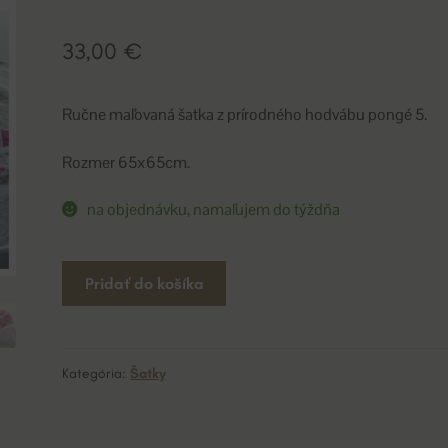
33,00
€
Ručne maľovaná šatka z prírodného hodvábu pongé 5.
Rozmer 65x65cm.
na objednávku, namaľujem do týždňa
množstvo
A
Pridať do košíka
šatka
l
l
t
á
e
s
r
Kategória:
Šatky
k
n
a
a
v