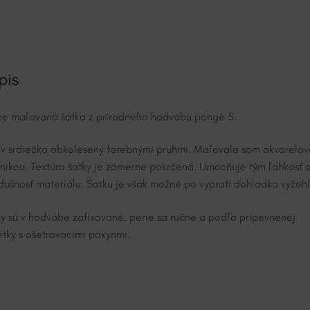
t
á
i
v
e
:
pis
e maľovaná šatka z prírodného hodvábu pongé 5.
v srdiečka obkolesený farebnými pruhmi. Maľovala som akvarelo
nikou. Textúra šatky je zámerne pokrčená. Umocňuje tým ľahkosť 
dušnosť materiálu. Šatku je však možné po vypratí dohladka vyžehli
y sú v hodvábe zafixované, perie sa ručne a podľa pripevnenej
etky s ošetrovacími pokynmi.