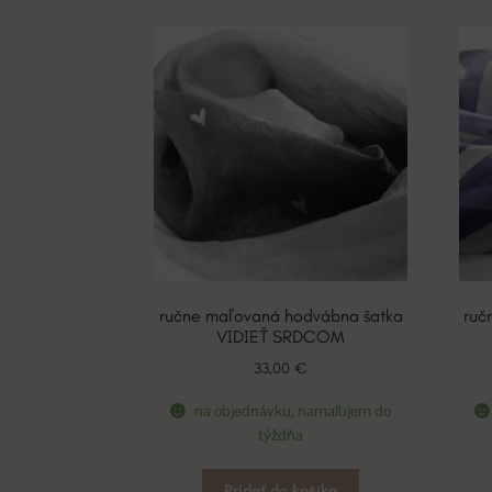
ručne maľovaná hodvábna šatka
ruč
VIDIEŤ SRDCOM
33,00
€
na objednávku, namaľujem do
týždňa
Pridať do košíka