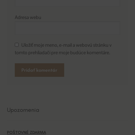
Adresa webu
Uložiť moje meno, e-mail a webovú stránku v
tomto prehliadači pre moje budúce komentáre.
A
l
t
e
Upozornenia
r
n
a
POŠTOVNÉ ZDARMA
t