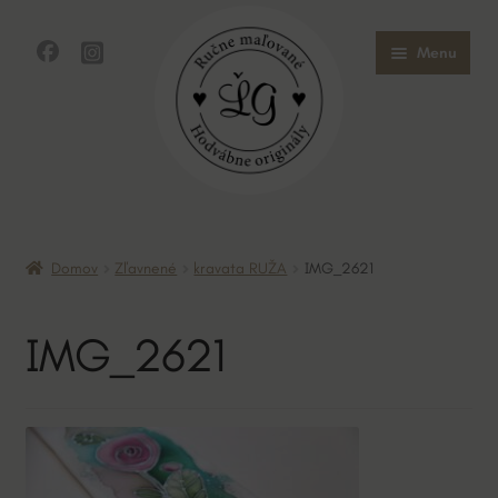
Preskočiť
Preskočiť
Menu
na
na
navigáciu
obsah
Domov
Domov
Zľavnené
kravata RUŽA
IMG_2621
Obchod
IMG_2621
O mne
O hodvábe
Kontakt