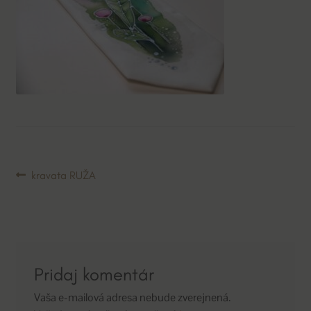
Navigácia
Predchádzajúci
kravata RUŽA
článok:
v
článku
Pridaj komentár
Vaša e-mailová adresa nebude zverejnená.