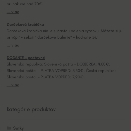
pri nákupe nad 70€
i
... viac
v
e
Darčeková krabička
:
Darčeková krabička nie je súčasťou balenia výrobku. Môžete si ju
prikúpiť v sekcii “ darčekové balenie“ v hodnote 3€
... viac
DODANIE – poštovné
Slovenská republika: Slovenská pošta – DOBIERKA: 4,80€.
Slovenská pošta – PLATBA VOPRED: 3,50€. Česká republika:
Slovenská pošta – PLATBA VOPRED: 7,20€.
... viac
Kategórie produktov
Šatky