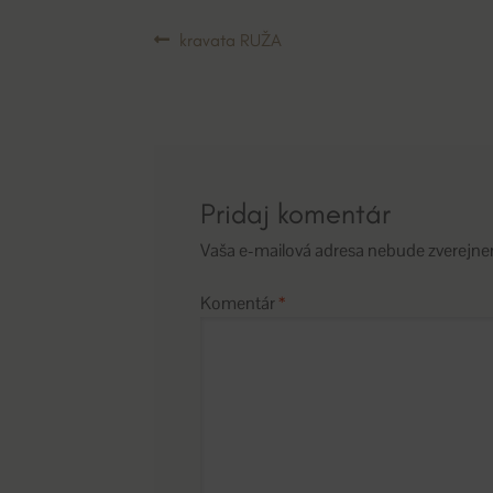
Navigácia
Predchádzajúci
kravata RUŽA
článok:
v
článku
Pridaj komentár
Vaša e-mailová adresa nebude zverejne
Komentár
*