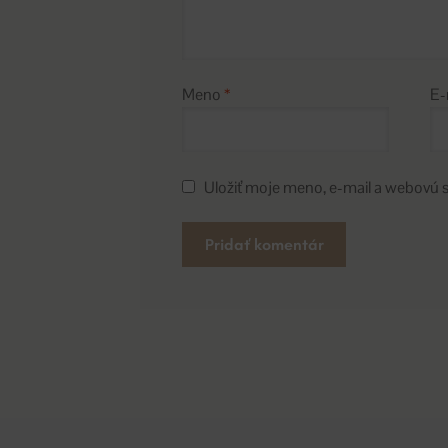
Meno
*
E-
Uložiť moje meno, e-mail a webovú 
A
l
t
e
r
n
a