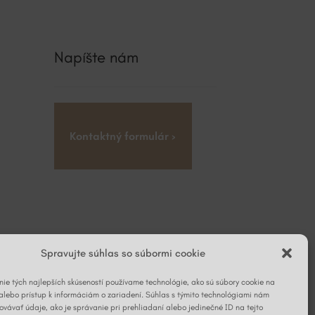
Napíšte nám
Kontaktný formulár ›
Spravujte súhlas so súbormi cookie
ie tých najlepších skúseností používame technológie, ako sú súbory cookie na
alebo prístup k informáciám o zariadení. Súhlas s týmito technológiami nám
vávať údaje, ako je správanie pri prehliadaní alebo jedinečné ID na tejto