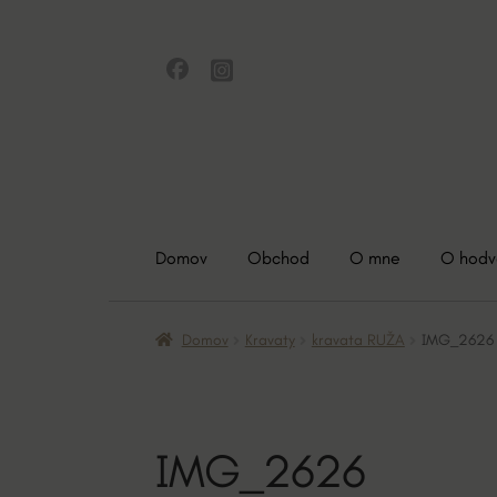
Preskočiť
Preskočiť
na
na
navigáciu
obsah
Domov
Obchod
O mne
O hod
Domov
Kravaty
kravata RUŽA
IMG_2626
IMG_2626