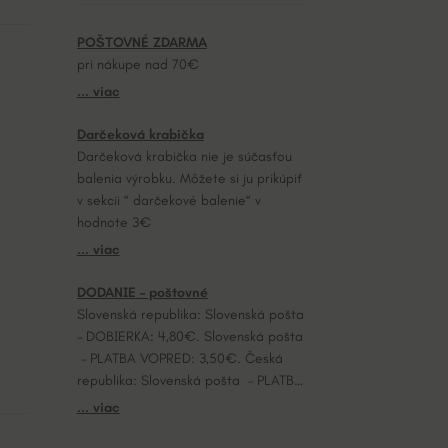
POŠTOVNÉ ZDARMA
pri nákupe nad 70€
... viac
Darčeková krabička
Darčeková krabička nie je súčasťou
balenia výrobku. Môžete si ju prikúpiť
v sekcii “ darčekové balenie“ v
hodnote 3€
... viac
DODANIE – poštovné
Slovenská republika: Slovenská pošta
– DOBIERKA: 4,80€. Slovenská pošta
– PLATBA VOPRED: 3,50€. Česká
republika: Slovenská pošta – PLATBA
VOPRED: 7,20€.
... viac