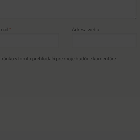
mail
*
Adresa webu
stránku v tomto prehliadači pre moje budúce komentáre.