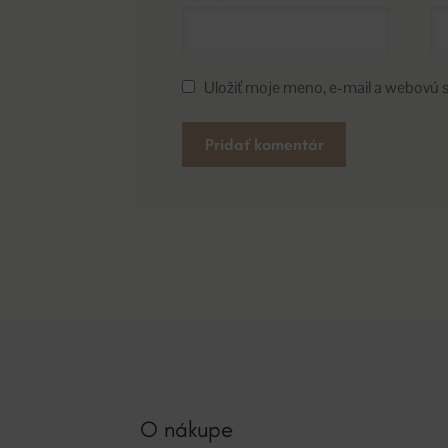
Uložiť moje meno, e-mail a webovú 
A
l
t
e
r
n
a
t
i
v
O nákupe
e