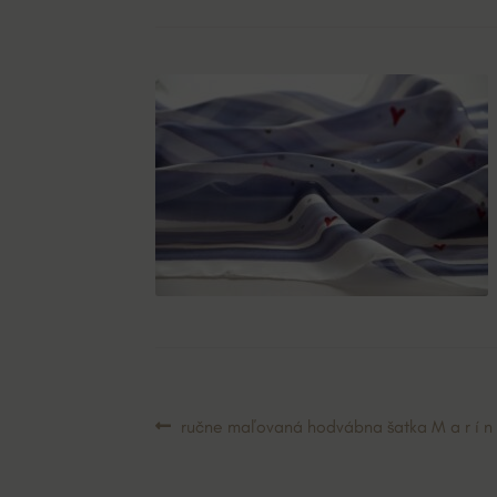
Navigácia
Predchádzajúci
ručne maľovaná hodvábna šatka M a r í n
článok:
v