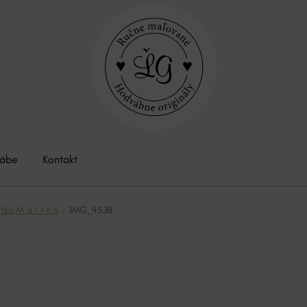
vábe
Kontakt
ka M a r í n a
IMG_4538