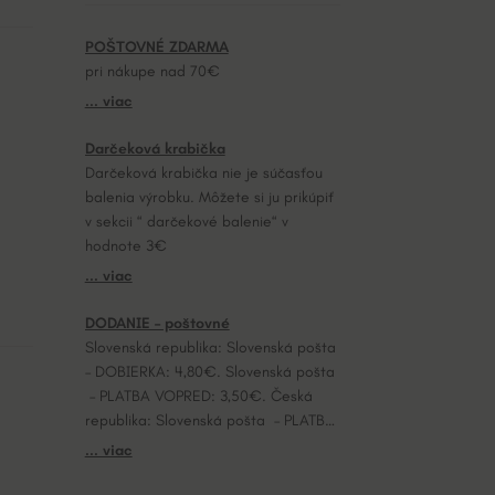
POŠTOVNÉ ZDARMA
pri nákupe nad 70€
... viac
Darčeková krabička
Darčeková krabička nie je súčasťou
balenia výrobku. Môžete si ju prikúpiť
v sekcii “ darčekové balenie“ v
hodnote 3€
... viac
DODANIE – poštovné
Slovenská republika: Slovenská pošta
– DOBIERKA: 4,80€. Slovenská pošta
– PLATBA VOPRED: 3,50€. Česká
republika: Slovenská pošta – PLATBA
VOPRED: 7,20€.
... viac