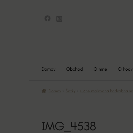
Preskočiť
Preskočiť
na
na
navigáciu
obsah
Domov
Obchod
O mne
O hod
Domov
Šatky
ručne maľovaná hodvábna šat
IMG_4538