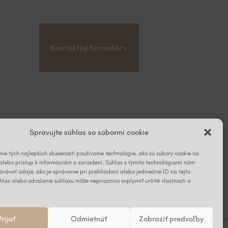
Kontaktný formulár ›
Spravujte súhlas so súbormi cookie
ie tých najlepších skúseností používame technológie, ako sú súbory cookie na
alebo prístup k informáciám o zariadení. Súhlas s týmito technológiami nám
vávať údaje, ako je správanie pri prehliadaní alebo jedinečné ID na tejto
hlas alebo odvolanie súhlasu môže nepriaznivo ovplyvniť určité vlastnosti a
Prijať
Odmietnúť
Zobraziť predvoľby