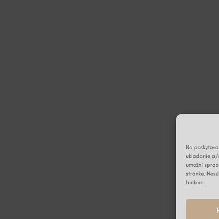
Na poskytovan
ukladanie a/
umožní spraco
stránke. Nesú
funkcie.