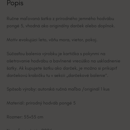
Popis
:
Ručne maľovaná šatka z prírodného jemného hodvábu
pongé 5, vhodná ako originálny darček alebo doplnok.
Motív evokujúci leto, vôňu mora, vietor, pokoj.
Súčasťou balenia výrobku je kartička s pokynmi na
ošetrovanie hodvábu a bavlnené vrecúško na uskladnenie
šatky. Ak kupujete šatku ako darček, je možno si prikúpiť
darčekovú krabičku tu v sekcii „darčekové balenie“.
Spôsob výroby: autorská ručná maľba /originál 1 kus
Materiál: prírodný hodváb pongé 5
Rozmer: 55×55 cm