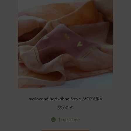
maľovaná hodvábna šatka MOZAIKA
39,00
€
1 na sklade