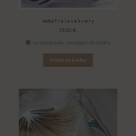
šatka F i a l o v é k v e t y
33,00
€
na objednávku, namaľujem do týždňa
Pridať do košíka