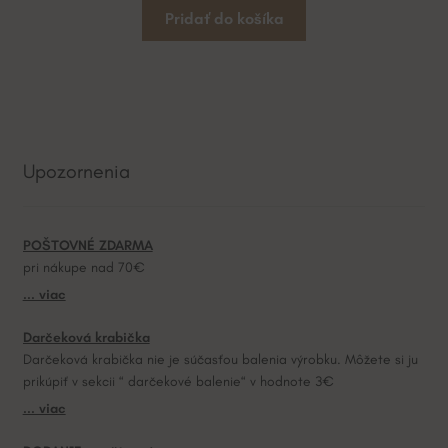
Pridať do košíka
Upozornenia
POŠTOVNÉ ZDARMA
pri nákupe nad 70€
... viac
Darčeková krabička
Darčeková krabička nie je súčasťou balenia výrobku. Môžete si ju
prikúpiť v sekcii “ darčekové balenie“ v hodnote 3€
... viac