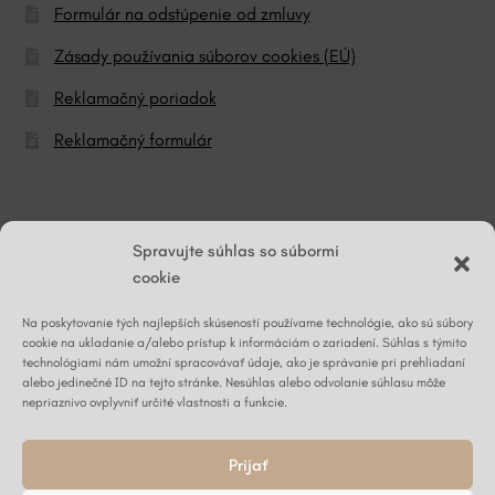
Formulár na odstúpenie od zmluvy
Zásady používania súborov cookies (EÚ)
Reklamačný poriadok
Reklamačný formulár
© ĽG hodváb
Spravujte súhlas so súbormi
cookie
Na poskytovanie tých najlepších skúseností používame technológie, ako sú súbory
Napíšte nám
cookie na ukladanie a/alebo prístup k informáciám o zariadení. Súhlas s týmito
technológiami nám umožní spracovávať údaje, ako je správanie pri prehliadaní
alebo jedinečné ID na tejto stránke. Nesúhlas alebo odvolanie súhlasu môže
nepriaznivo ovplyvniť určité vlastnosti a funkcie.
Kontaktný formulár ›
Prijať