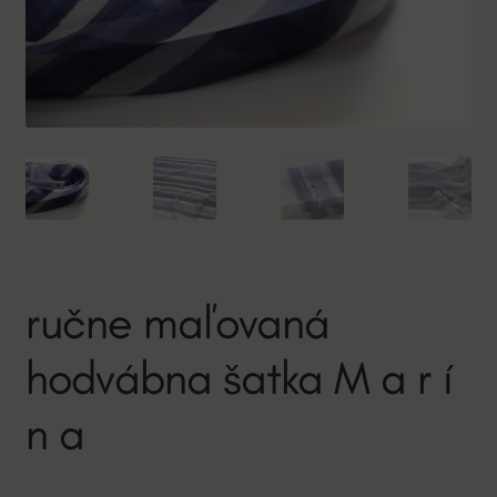
ručne maľovaná
hodvábna šatka M a r í
n a